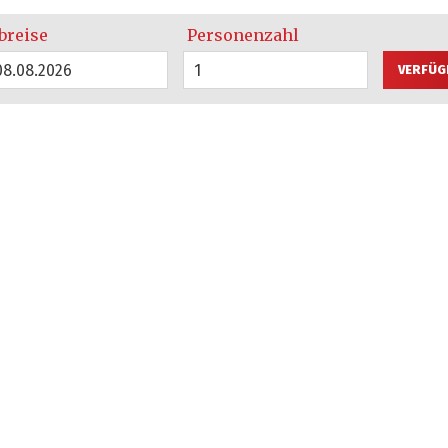
breise
Personenzahl
08.08.2026
1
VERFÜG
rie L - 2 1/2 Apa
58 qm groß, Zusatzperson/ Zusatzbett auf Anfrage. Perfekt für Bu
Modern und behaglich eingerichtet mit Wohnzimmer( Sitzecke, Flat 
hrank, Schreib/Schminktisch, Sitzecke sowie zusätzlichem Arbeits-
tzkosten). Modernes Bad mit Wanne/WC oder walk in-Dusche/WC, Ha
len. Türklingel mit Gegensprechanlage, privater Briefkasten, fast 