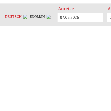
Anreise
A
DEUTSCH
ENGLISH
07.08.2026
Katego
2 ½ Raum Apartments: ideal für 2 Personen, ca. 50 bis 
Gästezimmer, Schreibtisch-Arbeitsfläche, Sitzecke. 
Schlafzimmer (Doppelbett 2 x 0,9m x 2,0m, Kleidersc
Internetanschluss, Schlafsessel für Besucher (Zusa
Einbauküche, Essecke mit Stüh