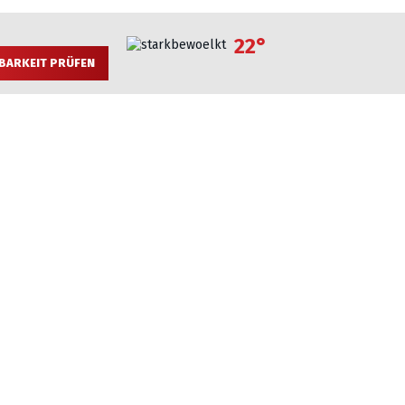
22°
BARKEIT PRÜFEN
rtments
siness und Arbeiten in dem separaten Arbeitszimmer- bzw
TV mit vielen Kabelprogrammen, High Speed Internet).
 bzw. Gästezimmer mit Schreibtisch-Arbeitsfläche mit
artrockner, Kosmetikspiegel. Komplett eingerichtete
alle mit Balkon oder Terrasse.